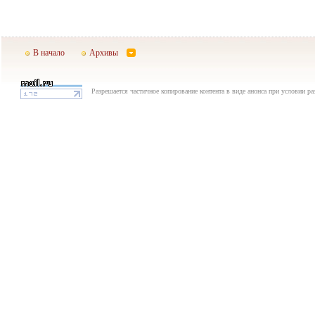
В начало
Архивы
Разрешается частичное копирование контента в виде анонса при условии р