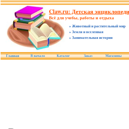
Claw.ru: Детская энциклопед
Всё для учебы, работы и отдыха
» Животный и растительный мир
» Земля и вселенная
» Занимательная история
Главная
В начало
Каталог
Заказ
Магазины