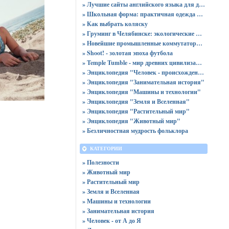
» Лучшие сайты английского языка для детей
» Школьная форма: практичная одежда для девочек и мальчиков на любой возраст и размер
» Как выбрать коляску
» Груминг в Челябинске: экологические шрамы и неожиданные вызовы
» Новейшие промышленные коммутаторы Eltex
» Shoot! - золотая эпоха футбола
» Temple Tumble - мир древних цивилизаций
» Энциклопедия "Человек - происхождение и устройство"
» Энциклопедия "Занимательная история"
» Энциклопедия "Машины и технологии"
» Энциклопедия "Земля и Вселенная"
» Энциклопедия "Растительный мир"
» Энциклопедия "Животный мир"
» Безличностная мудрость фольклора
КАТЕГОРИИ
» Полезности
» Животный мир
» Растительный мир
» Земля и Вселенная
» Машины и технологии
» Занимательная история
» Человек - от А до Я