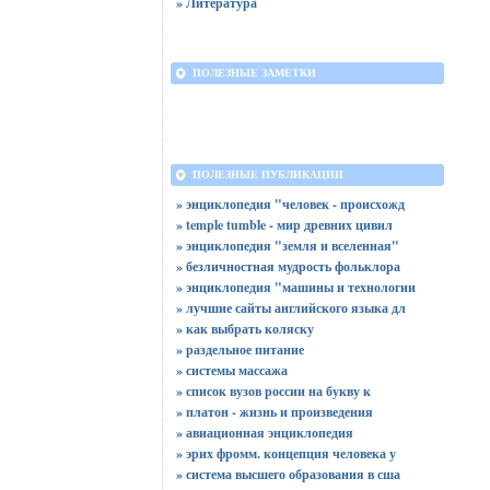
» Литература
ПОЛЕЗНЫЕ ЗАМЕТКИ
ПОЛЕЗНЫЕ ПУБЛИКАЦИИ
» энциклопедия "человек - происхожд
» temple tumble - мир древних цивил
» энциклопедия "земля и вселенная"
» безличностная мудрость фольклора
» энциклопедия "машины и технологии
» лучшие сайты английского языка дл
» как выбрать коляску
» раздельное питание
» системы массажа
» список вузов россии на букву к
» платон - жизнь и произведения
» авиационная энциклопедия
» эрих фромм. концепция человека у
» система высшего образования в сша