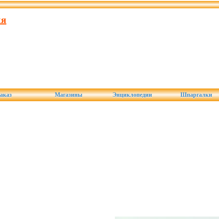
ия
аказ
Магазины
Энциклопедии
Шпаргалки