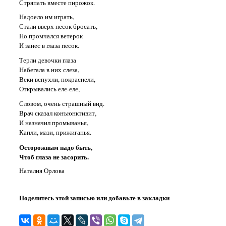
Стряпать вместе пирожок.
Надоело им играть,
Стали вверх песок бросать,
Но промчался ветерок
И занес в глаза песок.
Терли девочки глаза
Набегала в них слеза,
Веки вспухли, покраснели,
Открывались еле-еле,
Словом, очень страшный вид.
Врач сказал конъюнктивит,
И назначил промыванья,
Капли, мази, прижиганья.
Осторожным надо быть,
Чтоб глаза не засорить.
Наталия Орлова
Поделитесь этой записью или добавьте в закладки