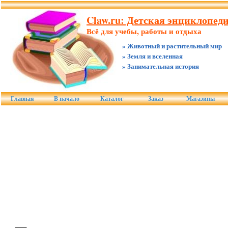
Claw.ru: Детская энциклопед
Всё для учебы, работы и отдыха
» Животный и растительный мир
» Земля и вселенная
» Занимательная история
Главная
В начало
Каталог
Заказ
Магазины