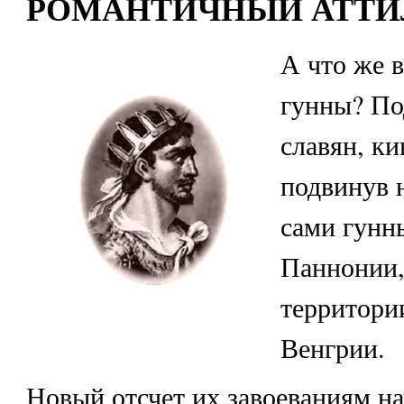
РОМАНТИЧНЫЙ АТТИ
А что же в
гунны? По
славян, ки
подвинув н
сами гунн
Паннонии,
территори
Венгрии.
Новый отсчет их завоеваниям на