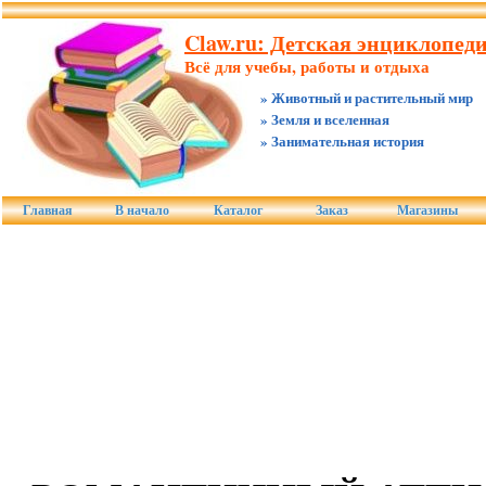
Claw.ru: Детская энциклопед
Всё для учебы, работы и отдыха
» Животный и растительный мир
» Земля и вселенная
» Занимательная история
Главная
В начало
Каталог
Заказ
Магазины