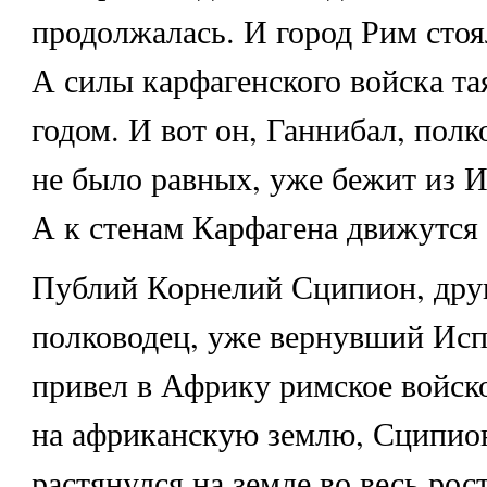
продолжалась. И город Рим сто
А силы карфагенского войска т
годом. И вот он, Ганнибал, полк
не было равных, уже бежит из 
А к стенам Карфагена движутся
Публий Корнелий Сципион, дру
полководец, уже вернувший Ис
привел в Африку римское войско
на африканскую землю, Сципион
растянулся на земле во весь рост