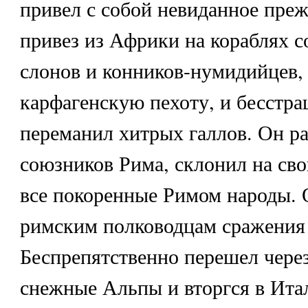
привел с собой невиданное преж
привез из Африки на кораблях с
слонов и конников-нумидийцев,
карфагенскую пехоту, и бесстр
переманил хитрых галлов. Он р
союзников Рима, склонил на св
все покоренные Римом народы. 
римским полководцам сражения 
Беспрепятственно перешел чере
снежные Альпы и вторгся в Итал