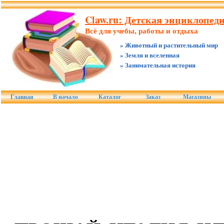
Claw.ru: Детская энциклопед
Всё для учебы, работы и отдыха
» Животный и растительный мир
» Земля и вселенная
» Занимательная история
Главная
В начало
Каталог
Заказ
Магазины