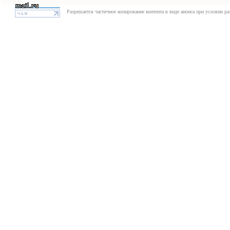
Разрешается частичное копирование контента в виде анонса при условии р