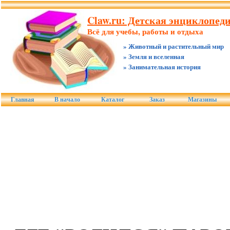
Claw.ru: Детская энциклопед
Всё для учебы, работы и отдыха
» Животный и растительный мир
» Земля и вселенная
» Занимательная история
Главная
В начало
Каталог
Заказ
Магазины