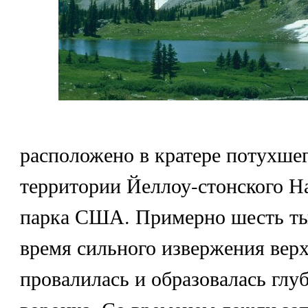
расположено в кратере потухшег
территории Йеллоу-стонского Н
парка США. Примерно шесть тыс
время сильного извержения вер
провалилась и образовалась глу