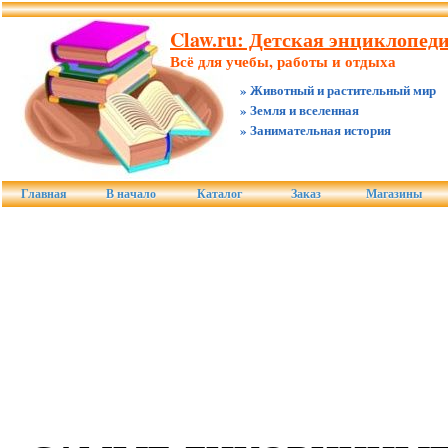
Claw.ru: Детская энциклопед
Всё для учебы, работы и отдыха
» Животный и растительный мир
» Земля и вселенная
» Занимательная история
Главная
В начало
Каталог
Заказ
Магазины