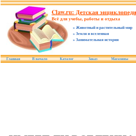
Claw.ru: Детская энциклопед
Всё для учебы, работы и отдыха
» Животный и растительный мир
» Земля и вселенная
» Занимательная история
Главная
В начало
Каталог
Заказ
Магазины