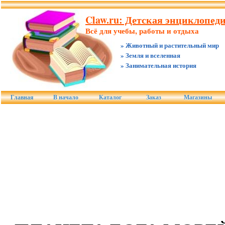
Claw.ru: Детская энциклопед
Всё для учебы, работы и отдыха
» Животный и растительный мир
» Земля и вселенная
» Занимательная история
Главная
В начало
Каталог
Заказ
Магазины