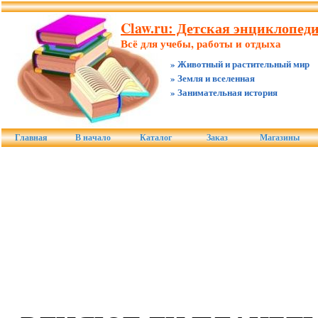
Claw.ru: Детская энциклопед
Всё для учебы, работы и отдыха
» Животный и растительный мир
» Земля и вселенная
» Занимательная история
Главная
В начало
Каталог
Заказ
Магазины