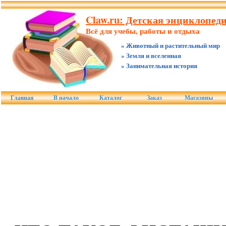
Claw.ru: Детская энциклопед
Всё для учебы, работы и отдыха
» Животный и растительный мир
» Земля и вселенная
» Занимательная история
Главная
В начало
Каталог
Заказ
Магазины