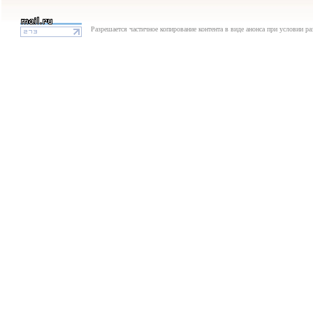
Разрешается частичное копирование контента в виде анонса при условии р