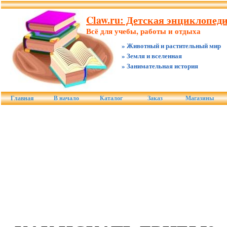
Claw.ru: Детская энциклопед
Всё для учебы, работы и отдыха
» Животный и растительный мир
» Земля и вселенная
» Занимательная история
Главная
В начало
Каталог
Заказ
Магазины