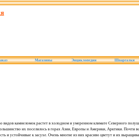
ия
аказ
Магазины
Энциклопедии
Шпаргалки
 видов камнеломок растет в холодном и умеренном климате Северного полу
большинство их поселилось в горах Азии, Европы и Америки, Арктики. Почти в
 есть и устойчивые к засухе. Очень многие из них красиво цветут и их выращив