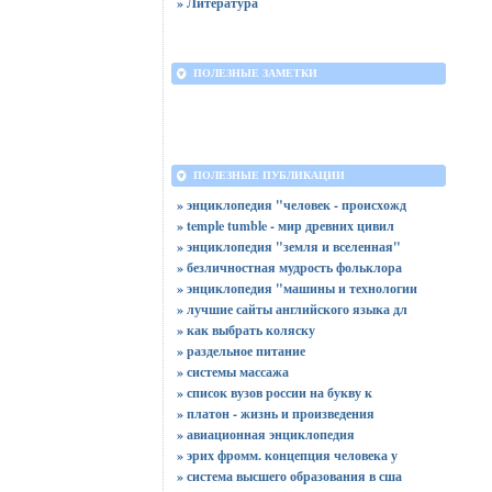
» Литература
ПОЛЕЗНЫЕ ЗАМЕТКИ
ПОЛЕЗНЫЕ ПУБЛИКАЦИИ
» энциклопедия "человек - происхожд
» temple tumble - мир древних цивил
» энциклопедия "земля и вселенная"
» безличностная мудрость фольклора
» энциклопедия "машины и технологии
» лучшие сайты английского языка дл
» как выбрать коляску
» раздельное питание
» системы массажа
» список вузов россии на букву к
» платон - жизнь и произведения
» авиационная энциклопедия
» эрих фромм. концепция человека у
» система высшего образования в сша