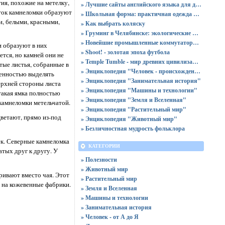
тия, похожие на метелку,
» Лучшие сайты английского языка для детей
еток камнеломки образуют
» Школьная форма: практичная одежда для девочек и мальчиков на любой возраст и размер
, белыми, красными,
» Как выбрать коляску
» Груминг в Челябинске: экологические шрамы и неожиданные вызовы
» Новейшие промышленные коммутаторы Eltex
и образуют в них
» Shoot! - золотая эпоха футбола
ется, но камней они не
» Temple Tumble - мир древних цивилизаций
тые листья, собранные в
» Энциклопедия "Человек - происхождение и устройство"
бенностью выделять
» Энциклопедия "Занимательная история"
верхней стороны листа
» Энциклопедия "Машины и технологии"
такая ямка полностью
» Энциклопедия "Земля и Вселенная"
 камнеломки метельчатой.
» Энциклопедия "Растительный мир"
цветают, прямо из-под
» Энциклопедия "Животный мир"
» Безличностная мудрость фольклора
ек. Северные камнеломка
КАТЕГОРИИ
атых друг к другу. У
» Полезности
» Животный мир
ривают вместо чая. Этот
» Растительный мир
 на кожевенные фабрики.
» Земля и Вселенная
» Машины и технологии
» Занимательная история
» Человек - от А до Я