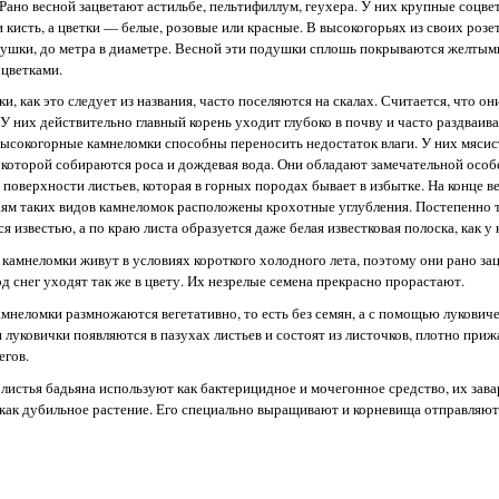
 Рано весной зацветают астильбе, пельтифиллум, геухера. У них крупные соцве
и кисть, а цветки — белые, розовые или красные. В высокогорьях из своих роз
ушки, до метра в диаметре. Весной эти подушки сплошь покрываются желтыми
цветками.
и, как это следует из названия, часто поселяются на скалах. Считается, что он
У них действительно главный корень уходит глубоко в почву и часто раздваива
ысокогорные камнеломки способны переносить недостаток влаги. У них мясис
в которой собираются роса и дождевая вода. Они обладают замечательной осо
а поверхности листьев, которая в горных породах бывает в избытке. На конце 
аям таких видов камнеломок расположены крохотные углубления. Постепенно 
ся известью, а по краю листа образуется даже белая известковая полоска, как у
 камнеломки живут в условиях короткого холодного лета, поэтому они рано за
под снег уходят так же в цвету. Их незрелые семена прекрасно прорастают.
мнеломки размножаются вегетативно, то есть без семян, а с помощью лукович
 луковички появляются в пазухах листьев и состоят из листочков, плотно приж
егов.
листья бадьяна используют как бактерицидное и мочегонное средство, их зава
 как дубильное растение. Его специально выращивают и корневища отправляют