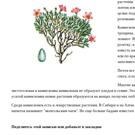
растения.
зонтик ил
целые под
розовыми 
Камнеломк
трещины. 
ломают. В
розетку, 
известь н
или по кр
заполняет
Почти все
снега, и 
Многие ка
листоголовая и камнеломка кимвальная не образуют плодов и семян. Эти
усатой камнеломки новые растения образуются на концах ползучих поб
Среди камнеломок есть и лекарственные растения. В Сибири и на Алтае 
напиток называют "монгольским чаем". Но еще больше бадьян известен
Поделитесь этой записью или добавьте в закладки