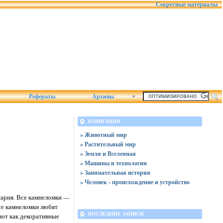
Секретные материалы
Рефераты
Архивы
НАВИГАЦИЯ
» Животный мир
» Растительный мир
» Земля и Вселенная
» Машины и технологии
» Занимательная история
» Человек - происхождение и устройство
шария. Все камнеломки —
се камнеломки любят
ПОСЛЕДНИЕ ЗАПИСИ
ают как декоративные