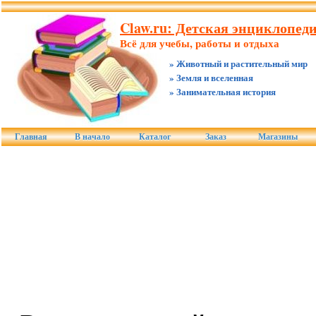
Claw.ru: Детская энциклопед
Всё для учебы, работы и отдыха
» Животный и растительный мир
» Земля и вселенная
» Занимательная история
Главная
В начало
Каталог
Заказ
Магазины