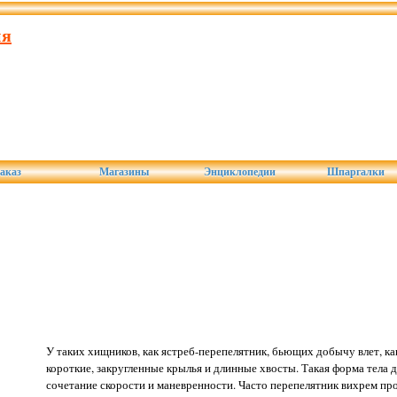
ия
аказ
Магазины
Энциклопедии
Шпаргалки
У таких хищников, как ястреб-перепелятник, бьющих добычу влет, ка
короткие, закругленные крылья и длинные хвосты. Такая форма тела 
сочетание скорости и маневренности. Часто перепелятник вихрем пр