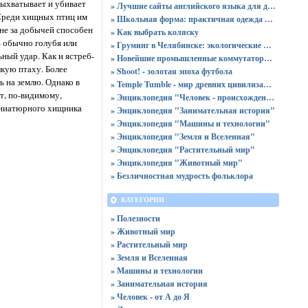
выхватывает и убивает
» Лучшие сайты английского языка для детей
 Среди хищных птиц им
» Школьная форма: практичная одежда для девочек и мальчиков на любой возраст и размер
оне за добычей способен
» Как выбрать коляску
- обычно голубя или
» Груминг в Челябинске: экологические шрамы и неожиданные вызовы
ьный удар. Как и ястреб-
» Новейшие промышленные коммутаторы Eltex
лкую птаху. Более
» Shoot! - золотая эпоха футбола
ь на землю. Однако в
» Temple Tumble - мир древних цивилизаций
т, по-видимому,
» Энциклопедия "Человек - происхождение и устройство"
иниатюрного хищника
» Энциклопедия "Занимательная история"
» Энциклопедия "Машины и технологии"
» Энциклопедия "Земля и Вселенная"
» Энциклопедия "Растительный мир"
» Энциклопедия "Животный мир"
» Безличностная мудрость фольклора
КАТЕГОРИИ
» Полезности
» Животный мир
» Растительный мир
» Земля и Вселенная
» Машины и технологии
» Занимательная история
» Человек - от А до Я