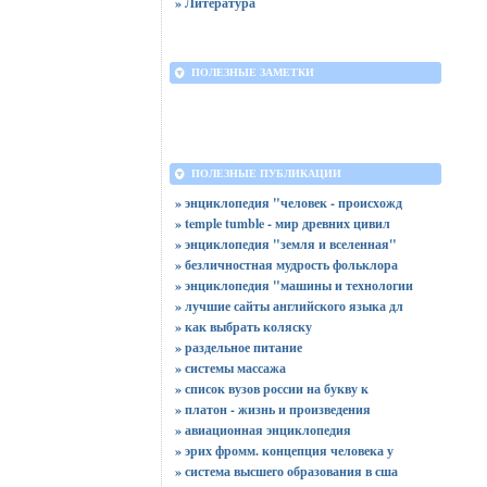
» Литература
ПОЛЕЗНЫЕ ЗАМЕТКИ
ПОЛЕЗНЫЕ ПУБЛИКАЦИИ
» энциклопедия "человек - происхожд
» temple tumble - мир древних цивил
» энциклопедия "земля и вселенная"
» безличностная мудрость фольклора
» энциклопедия "машины и технологии
» лучшие сайты английского языка дл
» как выбрать коляску
» раздельное питание
» системы массажа
» список вузов россии на букву к
» платон - жизнь и произведения
» авиационная энциклопедия
» эрих фромм. концепция человека у
» система высшего образования в сша