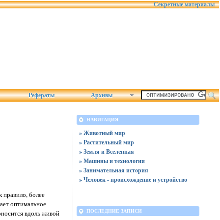
Секретные материалы
Рефераты
Архивы
НАВИГАЦИЯ
» Животный мир
» Растительный мир
» Земля и Вселенная
» Машины и технологии
» Занимательная история
» Человек - происхождение и устройство
к правило, более
дает оптимальное
ПОСЛЕДНИЕ ЗАПИСИ
оносится вдоль живой