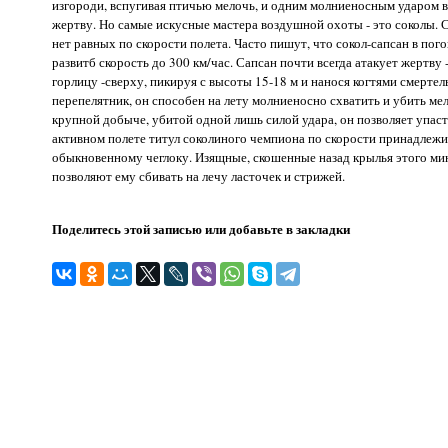
изгороди, вспугивая птичью мелочь, и одним молниеносным ударом 
жертву. Но самые искусные мастера воздушной охоты - это соколы.
нет равных по скорости полета. Часто пишут, что сокол-сапсан в пог
развитб скорость до 300 км/час. Сапсан почти всегда атакует жертву 
горлицу -сверху, пикируя с высоты 15-18 м и нанося когтями смертел
перепелятник, он способен на лету молниеносно схватить и убить ме
крупной добыче, убитой одной лишь силой удара, он позволяет упаст
активном полете титул соколиного чемпиона по скорости принадлежи
обыкновенному чеглоку. Изящные, скошенные назад крылья этого м
позволяют ему сбивать на лечу ласточек и стрижей.
Поделитесь этой записью или добавьте в закладки