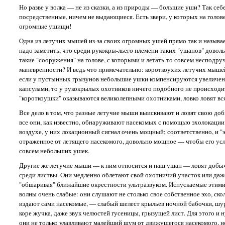
Но разве у волка — не из сказки, а из природы — большие уши? Так себ
посредственные, ничем не выдающиеся. Есть звери, у которых на голов
огромные ушищи!
Одна из летучих мышей из-за своих огромных ушей прямо так и называ
надо заметить, что среди рукокры-льего племени таких "ушанов" доволь
такие "сооружения" на голове, с которыми и летать-то совсем несподру
маневренности? И ведь что примечательно: короткоухих летучих мыше
если у пустынных грызунов небольшие ушки компенсируются увеличе
капсулами, то у рукокрылых охотников ничего подобного не происходи
"короткоушки" оказываются великолепными охотниками, ловко ловят вся
Все дело в том, что разные летучие мыши выискивают и ловят свою до
все они, как известно, обнаруживают насекомых с помощью эхолокации.
воздухе, у них локационный сигнал очень мощный; соответственно, и "э
отраженное от летящего насекомого, довольно мощное — чтобы его ус
совсем небольших ушек.
Другие же летучие мыши — к ним относится и наш ушан — ловят добыч
среди листвы. Они медленно облетают свой охотничий участок или даже
"обшаривая" ближайшие окрестности ультразвуком. Испускаемые этими
волны очень слабые: они слушают не столько свое собственное эхо, скол
издают сами насекомые, — слабый шелест крыльев ночной бабочки, шу
коре жучка, даже звук челюстей гусеницы, грызущей лист. Для этого 
они не только улавливают малейший шум от движущегося насекомого, н