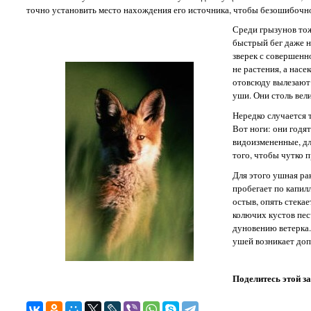
точно установить место нахождения его источника, чтобы безошибочно
Среди грызунов тоже
быстрый бег даже н
зверек с совершенн
не растения, а насе
отовсюду вылезают 
уши. Они столь вели
Нередко случается 
Вот ноги: они годят
видоизмененные, дл
того, чтобы чутко п
Для этого ушная ра
пробегает по капил
остыв, опять стекае
колючих кустов пес
дуновению ветерка.
ушей возникает доп
Поделитесь этой з