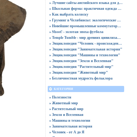
» Лучшие сайты английского языка для детей
» Школьная форма: практичная одежда для девочек и мальчиков на любой возраст и размер
» Как выбрать коляску
» Груминг в Челябинске: экологические шрамы и неожиданные вызовы
» Новейшие промышленные коммутаторы Eltex
» Shoot! - золотая эпоха футбола
» Temple Tumble - мир древних цивилизаций
» Энциклопедия "Человек - происхождение и устройство"
» Энциклопедия "Занимательная история"
» Энциклопедия "Машины и технологии"
» Энциклопедия "Земля и Вселенная"
» Энциклопедия "Растительный мир"
» Энциклопедия "Животный мир"
» Безличностная мудрость фольклора
КАТЕГОРИИ
» Полезности
» Животный мир
» Растительный мир
» Земля и Вселенная
» Машины и технологии
» Занимательная история
» Человек - от А до Я