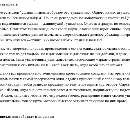
 атаковать.
 есть свои "ушаны , главным образом это тушканчики. Одного из них за ушасто
азвали "земляным зайцем". Но не он рекордсмен по лопоухости: в пустынях Ц
о выдающимися ушами — длинноухий тушканчик. Он хоть и грызун, но основу
комые. Спит этот тушканчик днем в своей норке, сложив уши вдоль спины. Когд
и вылетают самые разные насекомые, зверек покидает дневное убежище и пер
ки, что кажется — тушканчик вот-вот взмахнет ими и полетит...
так, что творения природы, произведенные ею для одних задач, оказываются п
ся не только для ходьбы, но и для копания, и для схватывания добычи, и даже, 
я полета. Так я увеличенные уши: животные, населяющие жаркие страны, испо
рислушиваться к шумам, но и... чтобы остывать, когда особенно припекает.
ковина вся пронизана многочисленными кровеносными сосудами. Разгоряченная
лярам почти у самой поверхности кожи, отдавая принесенный с собой жар тела 
тся к сердцу, чтобы разнести прохладу по телу и повторить круговорот. Спря
чаный заяц, когда зной становится совсем нестерпимым, поднимает уши, подс
 А слон, например, если этого ему недостаточно, размеренно машет своими уш
олнительный ток воздуха, который быстрее остужает текущую по ним кровь.
аписью или добавьте в закладки