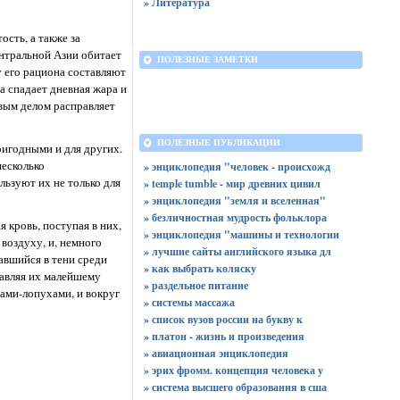
» Литература
сть, а также за
ентральной Азии обитает
ПОЛЕЗНЫЕ ЗАМЕТКИ
 его рациона составляют
а спадает дневная жара и
вым делом расправляет
ПОЛЕЗНЫЕ ПУБЛИКАЦИИ
ригодными и для других.
несколько
» энциклопедия "человек - происхожд
льзуют их не только для
» temple tumble - мир древних цивил
» энциклопедия "земля и вселенная"
» безличностная мудрость фольклора
 кровь, поступая в них,
» энциклопедия "машины и технологии
воздуху, и, немного
» лучшие сайты английского языка дл
тавшийся в тени среди
» как выбрать коляску
тавляя их малейшему
» раздельное питание
ами-лопухами, и вокруг
» системы массажа
» список вузов россии на букву к
» платон - жизнь и произведения
» авиационная энциклопедия
» эрих фромм. концепция человека у
» система высшего образования в сша