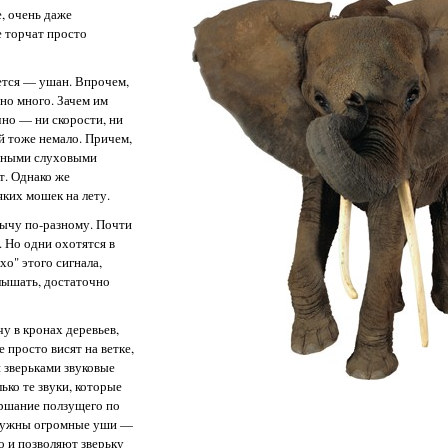
е, очень даже
е торчат просто
ется — ушан. Впрочем,
но много. Зачем им
чно — ни скорости, ни
й тоже немало. Причем,
нными слуховыми
т. Однако же
ких мошек на лету.
бычу по-разному. Почти
 Но одни охотятся в
хо" этого сигнала,
лышать, достаточно
у в кронах деревьев,
 просто висят на ветке,
 зверьками звуковые
ько те звуки, которые
ршание ползущего по
и нужны огромные уши —
о и позволяют зверьку