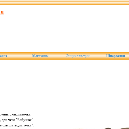
ия
аказ
Магазины
Энциклопедии
Шпаргалки
омнит, как девочка
 для чего "бабушке"
е слышать, деточка".