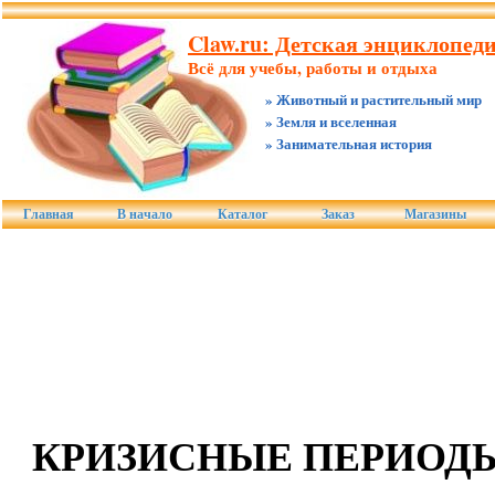
Claw.ru: Детская энциклопеди
Всё для учебы, работы и отдыха
» Животный и растительный мир
» Земля и вселенная
» Занимательная история
Главная
В начало
Каталог
Заказ
Магазины
КРИЗИСНЫЕ ПЕРИОДЫ