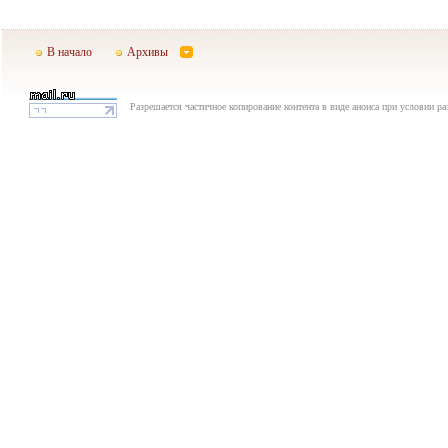
В начало
Архивы
Разрешается частичное копирование контента в виде анонса при условии р