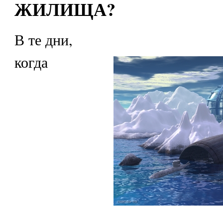
ЖИЛИЩА?
В те дни,
когда