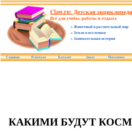
Claw.ru: Детская энциклопеди
Всё для учебы, работы и отдыха
» Животный и растительный мир
» Земля и вселенная
» Занимательная история
Главная
В начало
Каталог
Заказ
Магазины
КАКИМИ БУДУТ КОС