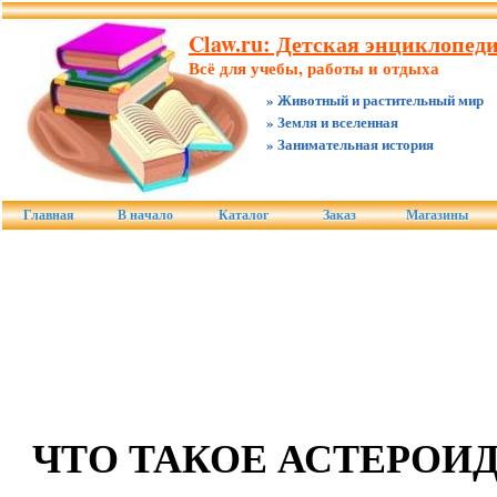
Claw.ru: Детская энциклопеди
Всё для учебы, работы и отдыха
» Животный и растительный мир
» Земля и вселенная
» Занимательная история
Главная
В начало
Каталог
Заказ
Магазины
ЧТО ТАКОЕ АСТЕРОИД