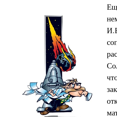
Ещ
не
И.
со
ра
Со
чт
за
от
ма