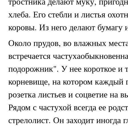
тростника делают муку, пригод
хлеба. Его стебли и листья охот
коровы. Из него делают бумагу и
Около прудов, во влажных места
встречается
частуха
обыкновенна
подорожник"
. У нее короткое и 
корневище, на котором каждый г
розетка листьев и соцветие на в
Рядом с частухой всегда ее род
стрелолист. Он заходит иногда г