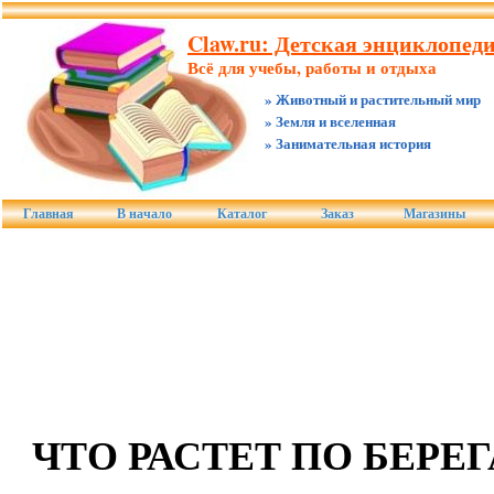
Claw.ru: Детская энциклопеди
Всё для учебы, работы и отдыха
» Животный и растительный мир
» Земля и вселенная
» Занимательная история
Главная
В начало
Каталог
Заказ
Магазины
ЧТО РАСТЕТ ПО БЕРЕ